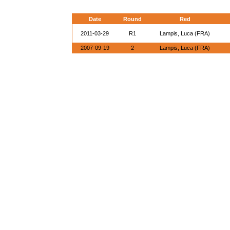
Date
Round
Red
2011-03-29
R1
Lampis, Luca (FRA)
2007-09-19
2
Lampis, Luca (FRA)