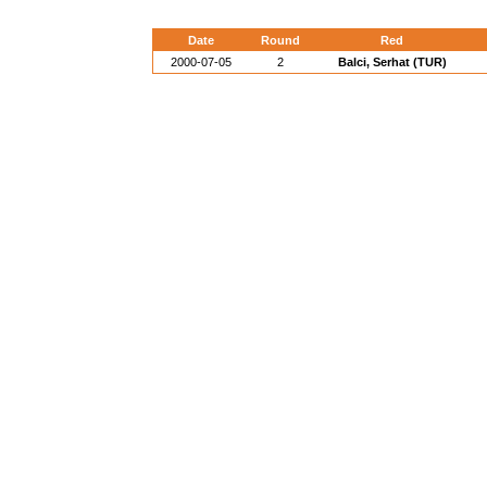
Date
Round
Red
2000-07-05
2
Balci, Serhat (TUR)