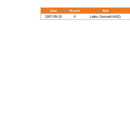
Date
Round
Red
2007-09-19
4
Laliev, Gennadi (KAZ)