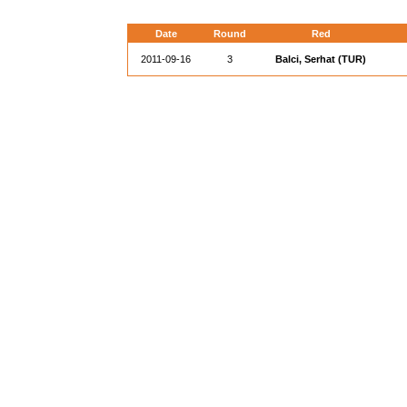
Date
Round
Red
2011-09-16
3
Balci, Serhat (TUR)