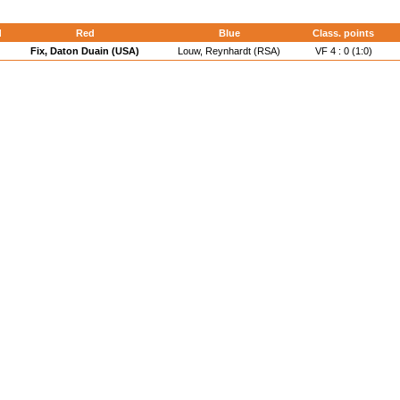
d
Red
Blue
Class. points
Fix, Daton Duain (USA)
Louw, Reynhardt (RSA)
VF 4 : 0 (1:0)