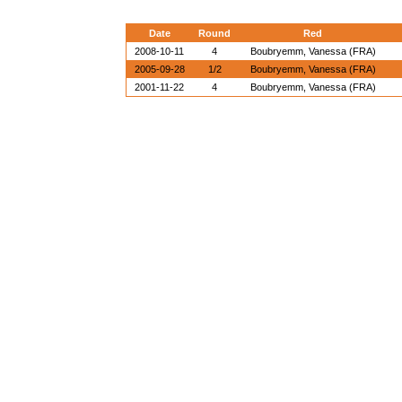
Date
Round
Red
2008-10-11
4
Boubryemm, Vanessa (FRA)
2005-09-28
1/2
Boubryemm, Vanessa (FRA)
2001-11-22
4
Boubryemm, Vanessa (FRA)