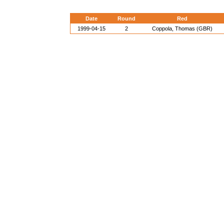
Date
Round
Red
1999-04-15
2
Coppola, Thomas (GBR)