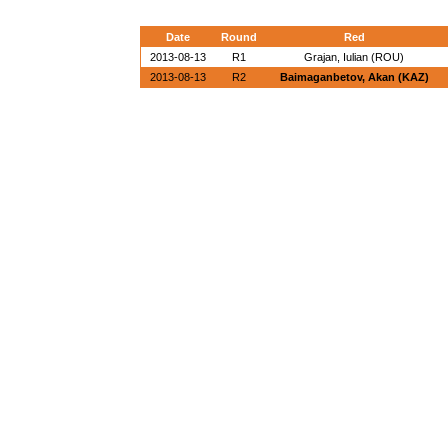
Date
Round
Red
2013-08-13
R1
Grajan, Iulian (ROU)
2013-08-13
R2
Baimaganbetov, Akan (KAZ)