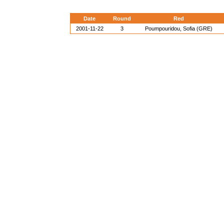
Date
Round
Red
2001-11-22
3
Poumpouridou, Sofia (GRE)