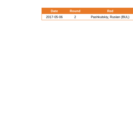
Date
Round
Red
2017-05-06
2
Pashkulskiy, Ruslan (BUL)