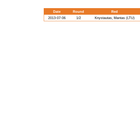
Date
Round
Red
2013-07-06
1/2
Knystautas, Mantas (LTU)