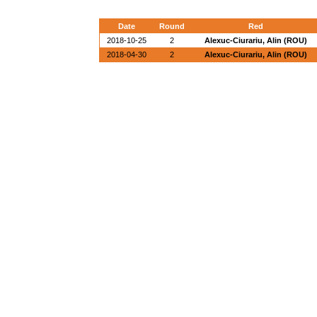
Date
Round
Red
2018-10-25
2
Alexuc-Ciurariu, Alin (ROU)
2018-04-30
2
Alexuc-Ciurariu, Alin (ROU)