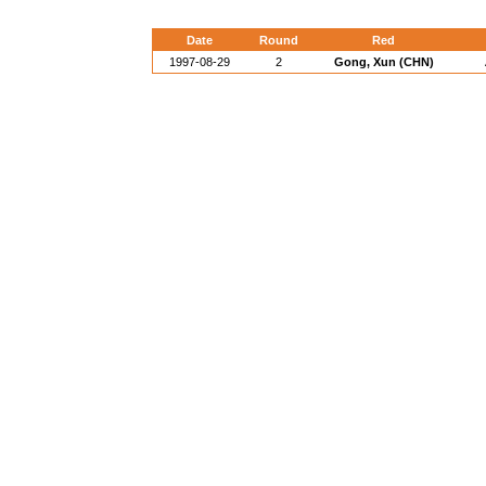
Date
Round
Red
1997-08-29
2
Gong, Xun (CHN)