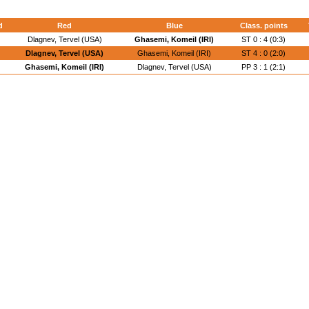
d
Red
Blue
Class. points
Dlagnev, Tervel (USA)
Ghasemi, Komeil (IRI)
ST 0 : 4 (0:3)
Dlagnev, Tervel (USA)
Ghasemi, Komeil (IRI)
ST 4 : 0 (2:0)
Ghasemi, Komeil (IRI)
Dlagnev, Tervel (USA)
PP 3 : 1 (2:1)