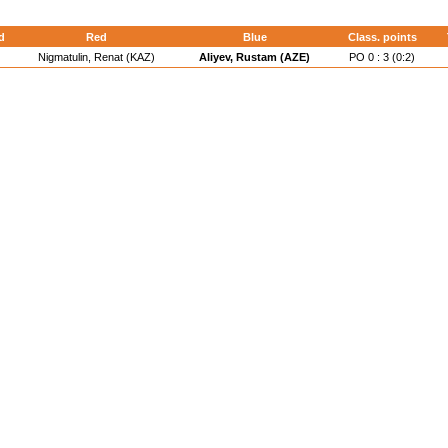
d
Red
Blue
Class. points
Nigmatulin, Renat (KAZ)
Aliyev, Rustam (AZE)
PO 0 : 3 (0:2)