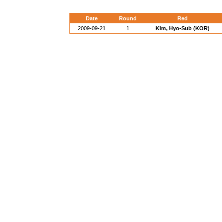
Date
Round
Red
2009-09-21
1
Kim, Hyo-Sub (KOR)