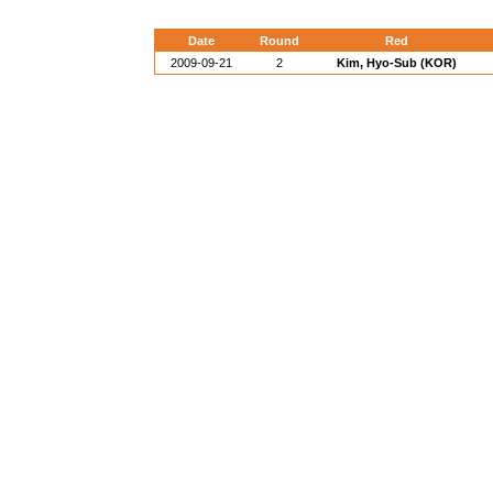
Date
Round
Red
2009-09-21
2
Kim, Hyo-Sub (KOR)