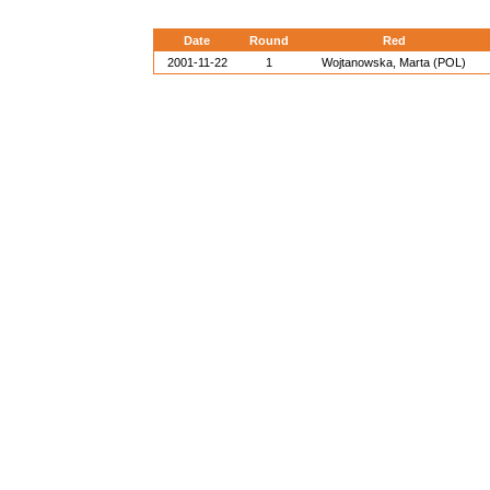
Date
Round
Red
2001-11-22
1
Wojtanowska, Marta (POL)