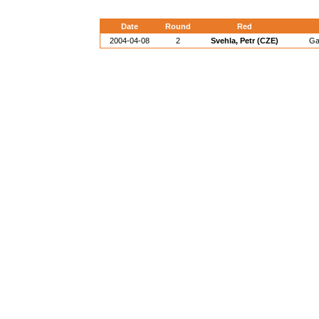
Date
Round
Red
2004-04-08
2
Svehla, Petr (CZE)
Ga