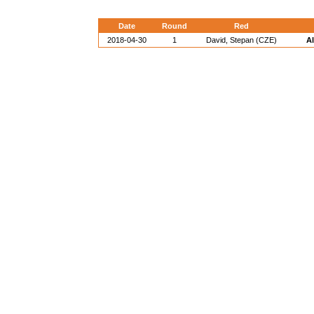
Date
Round
Red
2018-04-30
1
David, Stepan (CZE)
Al