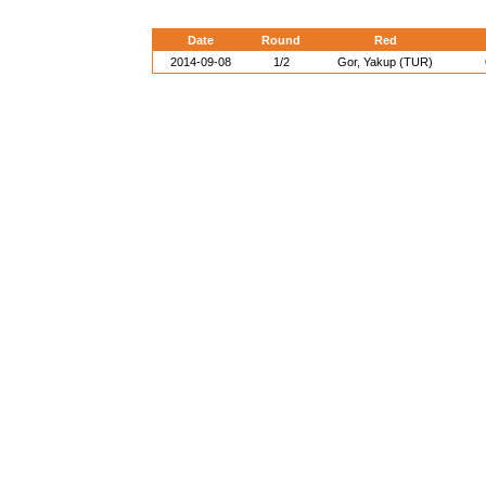
Date
Round
Red
2014-09-08
1/2
Gor, Yakup (TUR)