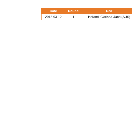
Date
Round
Red
2012-03-12
1
Holland, Clarissa-Jane (AUS)