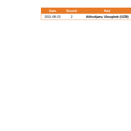
Date
Round
Red
2011-08-23
2
Alihodjaev, Uluugbek (UZB)