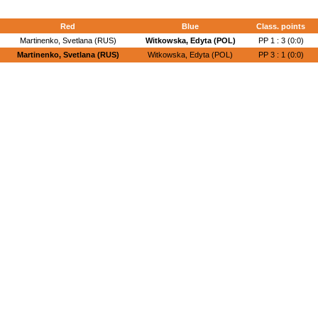
Red
Blue
Class. points
Martinenko, Svetlana (RUS)
Witkowska, Edyta (POL)
PP 1 : 3 (0:0)
Martinenko, Svetlana (RUS)
Witkowska, Edyta (POL)
PP 3 : 1 (0:0)