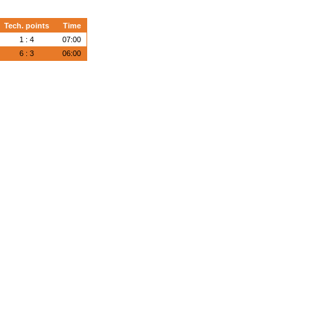
Tech. points
Time
1 : 4
07:00
6 : 3
06:00