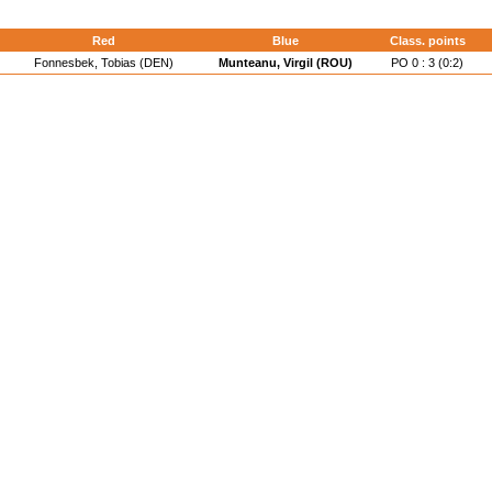
d
Red
Blue
Class. points
Fonnesbek, Tobias (DEN)
Munteanu, Virgil (ROU)
PO 0 : 3 (0:2)