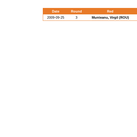
Date
Round
Red
2009-09-25
3
Munteanu, Virgil (ROU)