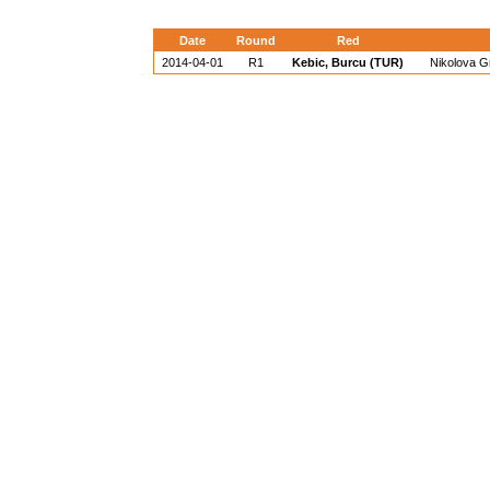
Date
Round
Red
2014-04-01
R1
Kebic, Burcu (TUR)
Nikolova G