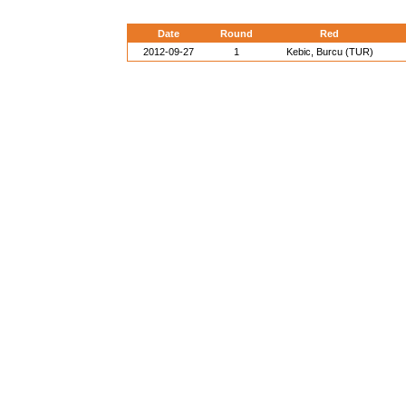
Date
Round
Red
2012-09-27
1
Kebic, Burcu (TUR)