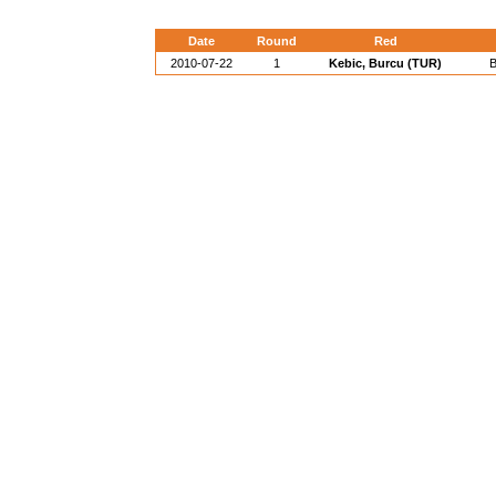
Date
Round
Red
2010-07-22
1
Kebic, Burcu (TUR)
B