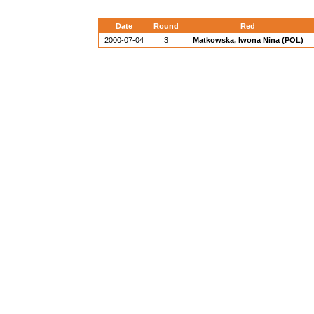
Date
Round
Red
2000-07-04
3
Matkowska, Iwona Nina (POL)