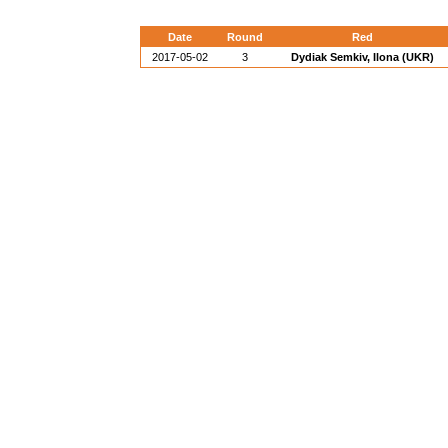
Date
Round
Red
2017-05-02
3
Dydiak Semkiv, Ilona (UKR)