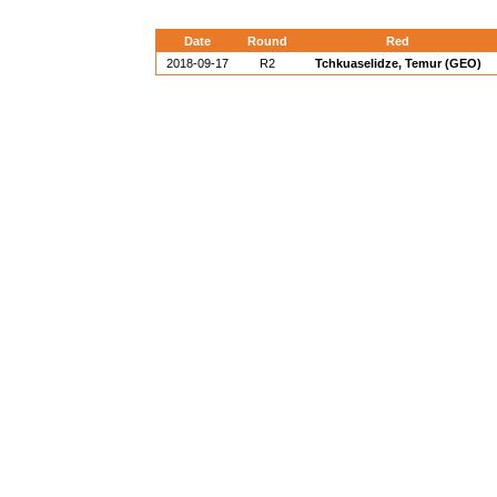
Date
Round
Red
2018-09-17
R2
Tchkuaselidze, Temur (GEO)