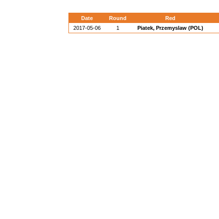
Date
Round
Red
2017-05-06
1
Piatek, Przemyslaw (POL)