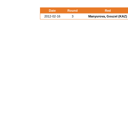
Date
Round
Red
2012-02-16
3
Manyurova, Gouzel (KAZ)