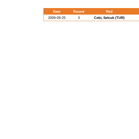
Date
Round
Red
2009-09-25
3
Cebi, Selcuk (TUR)