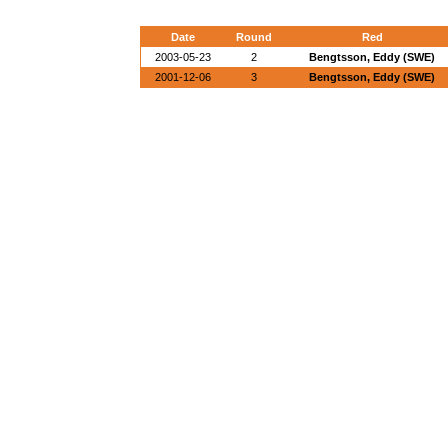
Date
Round
Red
2003-05-23
2
Bengtsson, Eddy (SWE)
2001-12-06
3
Bengtsson, Eddy (SWE)