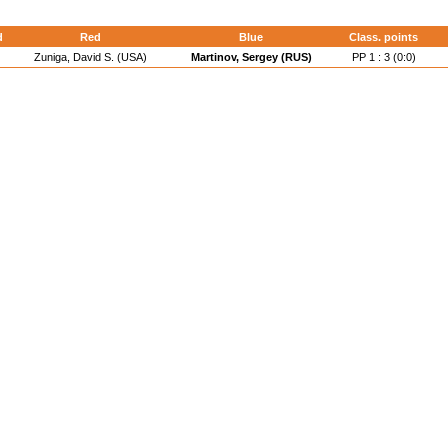
d
Red
Blue
Class. points
Zuniga, David S. (USA)
Martinov, Sergey (RUS)
PP 1 : 3 (0:0)