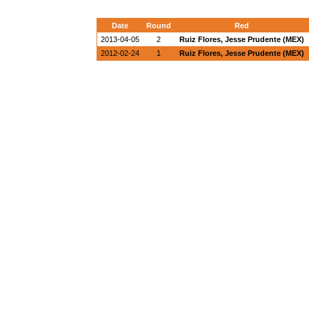
Date
Round
Red
2013-04-05
2
Ruiz Flores, Jesse Prudente (MEX)
2012-02-24
1
Ruiz Flores, Jesse Prudente (MEX)