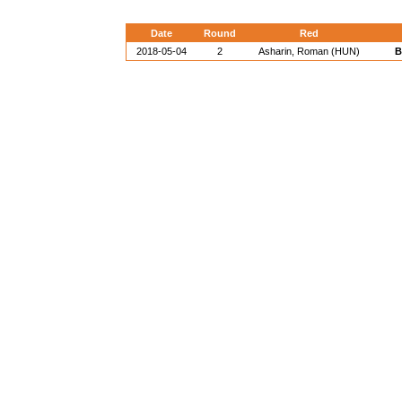
Date
Round
Red
2018-05-04
2
Asharin, Roman (HUN)
B