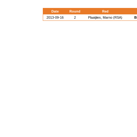
Date
Round
Red
2013-09-16
2
Plaatjiies, Marno (RSA)
B