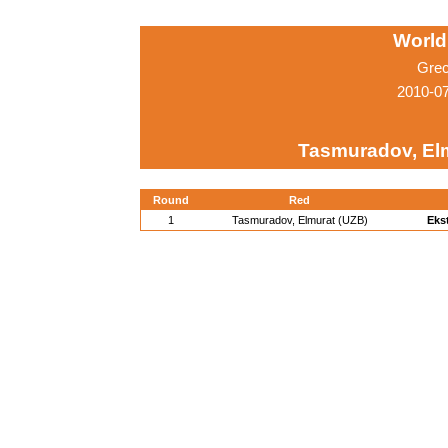
World
Grec
2010-0
Tasmuradov, El
Round
Red
1
Tasmuradov, Elmurat (UZB)
Eks