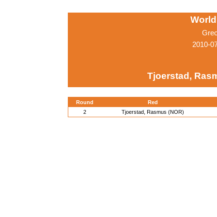
World
Grec
2010-0
Tjoerstad, Ras
Round
Red
2
Tjoerstad, Rasmus (NOR)