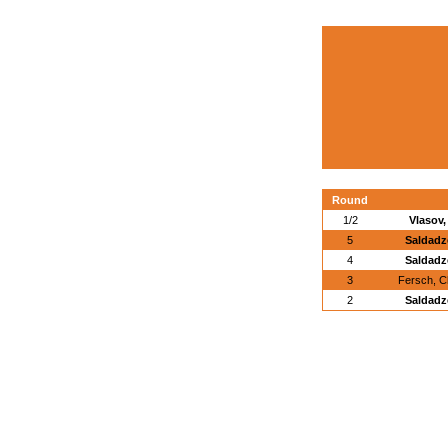
Round
1/2
Vlasov
5
Saldadz
4
Saldadz
3
Fersch, C
2
Saldadz