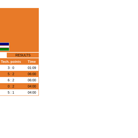
RESULTS
Tech. points
Time
3 : 0
01:09
5 : 2
06:00
6 : 2
06:00
0 : 2
04:00
5 : 1
04:00