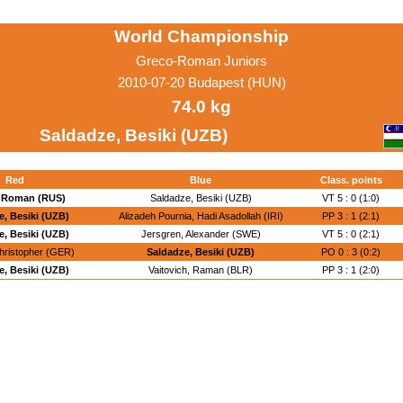
World Championship
Greco-Roman Juniors
2010-07-20 Budapest (HUN)
74.0 kg
Saldadze, Besiki (UZB)
Red
Blue
Class. points
, Roman (RUS)
Saldadze, Besiki (UZB)
VT 5 : 0 (1:0)
e, Besiki (UZB)
Alizadeh Pournia, Hadi Asadollah (IRI)
PP 3 : 1 (2:1)
e, Besiki (UZB)
Jersgren, Alexander (SWE)
VT 5 : 0 (2:1)
hristopher (GER)
Saldadze, Besiki (UZB)
PO 0 : 3 (0:2)
e, Besiki (UZB)
Vaitovich, Raman (BLR)
PP 3 : 1 (2:0)