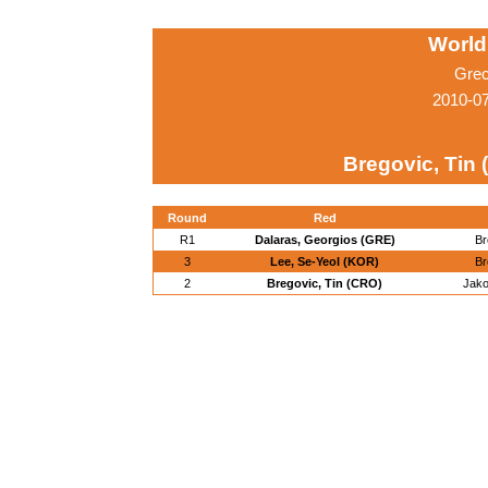
World
Grec
2010-0
Bregovic, Tin
Round
Red
R1
Dalaras, Georgios (GRE)
Br
3
Lee, Se-Yeol (KOR)
Br
2
Bregovic, Tin (CRO)
Jako