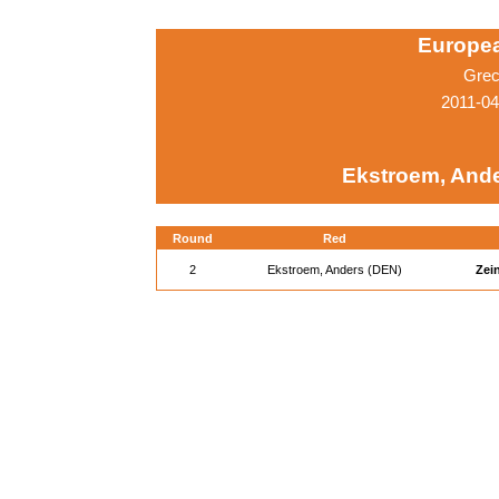
Europe
Grec
2011-0
Ekstroem, Ande
Round
Red
2
Ekstroem, Anders (DEN)
Zein