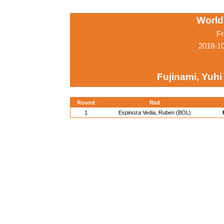
World
Fr
2018-1
Fujinami, Yuhi
Round
Red
1
Espinoza Vedia, Ruben (BOL)