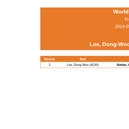
World
Fr
2014-0
Lee, Dong-Wo
Round
Red
2
Lee, Dong-Woo (KOR)
Stefan,