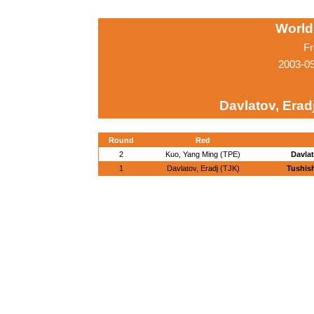
World
Fr
2003-0
Davlatov, Erad
Round
Red
2
Kuo, Yang Ming (TPE)
Davlat
1
Davlatov, Eradj (TJK)
Tushish