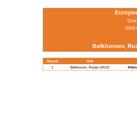
Europe
Grec
2009-
Belkhoroev, Ru
Round
Red
1
Belkhoroev, Ruslan (RUS)
Kikin