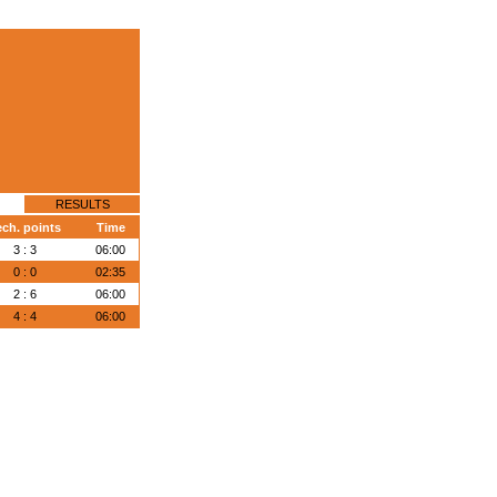
RESULTS
ech. points
Time
3 : 3
06:00
0 : 0
02:35
2 : 6
06:00
4 : 4
06:00