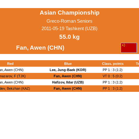
Asian Championship
Greco-Roman Seniors
2011-05-19 Tashkent (UZB)
55.0 kg
Fan, Awen (CHN)
Red
Blue
Class. points
T
an, Awen (CHN)
Lee, Jung-Baek (KOR)
PP 1 : 3 (1:2)
anazarov, F (TJK)
Fan, Awen (CHN)
VT 0 : 5 (0:2)
an, Awen (CHN)
Hafizov, Ildar (UZB)
PP 1 : 3 (1:2)
liev, Bekzhan (KAZ)
Fan, Awen (CHN)
PP 1 : 3 (1:2)